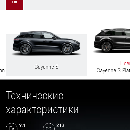
Нов
Cayenne S
on
Cayenne S Pla
Технические
характеристики
9.4
213