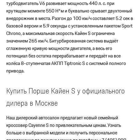
тока) от любой подходящей электрической розетки, например,
турбодвигатель V6 развивает мощность 440 л. с. при
по месту работы. Для этого имеются специальные сетевые
крутящем моменте 550 Н*м и буквально срывает двухтонный
адаптеры
Porsche
, которые легко меняются.
внедорожник в места. Разгон до 100 км/ч составляет 5.2 сек в
базовой версии и 5.9 секунды с установленным пакетом Sport
Если Вам требуется заряжать свой спортивный автомобиль за
Chrono, а максимальная скорость Кайен S ограничена
границей, Вы получаете на заказ подходящий сетевой кабель –
значением 265 км/ч. Битурбированная система выдаёт
для всех распространенных типов розеток во всех странах
сглаженную кривую мощности двигателя, а весь его
мира. А приложение
Porsche
Connect поможет Вам удобно
потенциал без остатка перерабатывает и передаёт на все
найти зарядные станции – будь то в непосредственной
колёса 8-ступенчатая АКПП Tiptronic S с системой полного
близости от Вас или в месте назначения.
привода.
Купить Порше Кайен S у официального
дилера в Москве
Наш дилерский автосалон предлагает новый семейный
кроссовер Cayenne S по привлекательным ценам. Узнать
больше о выбранной модели и получить персональное