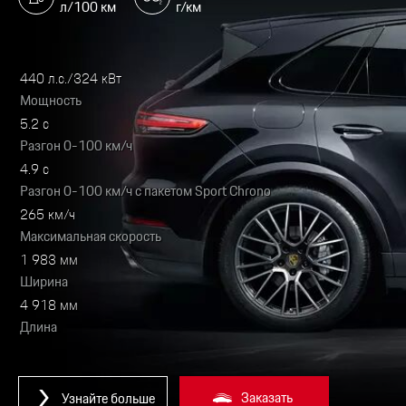
л/100 км
г/км
440 л.с./324 кВт
Мощность
5.2 с
Разгон 0-100 км/ч
4.9 с
Разгон 0-100 км/ч с пакетом Sport Chrono
265 км/ч
Максимальная скорость
1 983 мм
Ширина
4 918 мм
Длина
Заказать
Узнайте больше