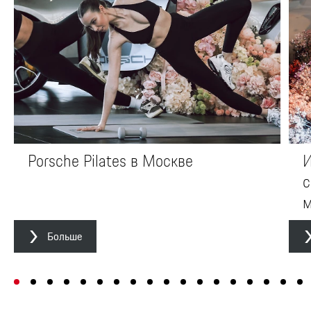
Porsche Pilates в Москве
И
с
м
Больше