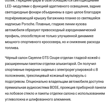
облик. Передние фары в базе оснащаются светодиодными
LED-модулями с функцией адаптивного освещения, задние
светодиодные фонари объединены в одно целое благодаря
подчёркивающей крышку багажника планке со светящейся
надписью Porsche. Плавные, гладкие линии кузова
автомобиля образуют превосходный аэродинамический
профиль, способствуя не только улучшенной динамике
мощного спортивного кроссовера, но и снижению расхода
топлива.
Чёрный салон Cayenne GTS Coupe отделан гладкой кожей с
расширенным пакетом отделки алькантарой. Он получил
спортивные передние сиденья с электрорегулировкой с 8
положениях, трехспицевый кожаный мультируль с
подогревом. Опционально владельцам автомобиля доступна
премиальная аудиосистема BOSE, проекция приборной панели
на лобовое стекло и пакеты отделки салона с использованием
углеволокна и шлифованного алюминия.