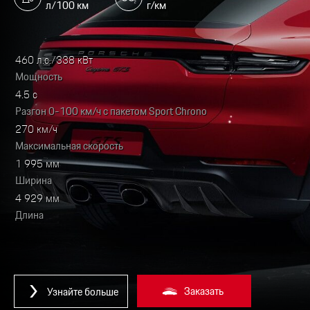
л/100 км
г/км
460 л.с./338 кВт
Мощность
4.5 с
Разгон 0-100 км/ч с пакетом Sport Chrono
270 км/ч
Максимальная скорость
1 995 мм
Ширина
4 929 мм
Длина
Заказать
Узнайте больше