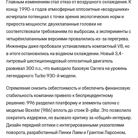
Главным изменением стал отказ от воздушного охлаждения. К
концу 1990-х годов атмосферные оппозитные «воздушники»
исчерпали потенциал с точки зрения экологических норм и
прироста мощности: двухклапанные головки не
соответствовали требованиям по выбросам, а эксперименты с
четырёхклапанными версиями провалились из-за перегрева.
Инженеры даже пробовали устанавливать компактный V8, но
в итоге остановились на водяном охлаждении. Новый 3,4-
литровый шестицилиндровый оппозитный двигатель
развивал 300 л.с., что выводило базовую Carrera на уровень
легендарного Turbo 930-й модели.
Стремление снизить себестоимость и обеспечить финансовую
стабильность компании привело к беспрецедентному
решению: 996 разделил платформу и элементы салона с
моделью Boxster (986) вплоть до стоек B-pillar. Это позволило
сократить издержки, но вызвало критику за «общий» интерьер.
Дизайн передней оптики с интегрированными указателями
поворота, разработанный Пинки Лаем и Грантом Ларсоном,