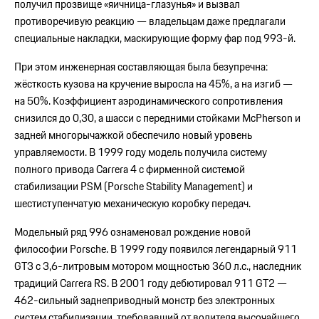
получил прозвище «яичница-глазунья» и вызвал
противоречивую реакцию — владельцам даже предлагали
специальные накладки, маскирующие форму фар под 993-й.
При этом инженерная составляющая была безупречна:
жёсткость кузова на кручение выросла на 45%, а на изгиб —
на 50%. Коэффициент аэродинамического сопротивления
снизился до 0,30, а шасси с передними стойками McPherson и
задней многорычажкой обеспечило новый уровень
управляемости. В 1999 году модель получила систему
полного привода Carrera 4 с фирменной системой
стабилизации PSM (Porsche Stability Management) и
шестиступенчатую механическую коробку передач.
Модельный ряд 996 ознаменовал рождение новой
философии Porsche. В 1999 году появился легендарный 911
GT3 с 3,6-литровым мотором мощностью 360 л.с., наследник
традиций Carrera RS. В 2001 году дебютировал 911 GT2 —
462-сильный заднеприводный монстр без электронных
систем стабилизации, требовавший от водителя высочайшего